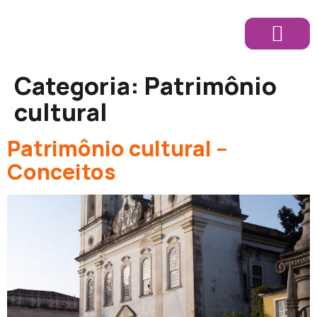
Sobre Nós
Categoria:
Patrimônio
cultural
Patrimônio cultural –
Conceitos